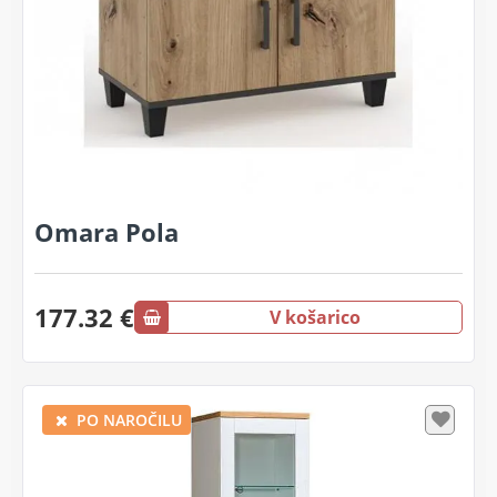
Omara Pola
177.32 €
V košarico
PO NAROČILU