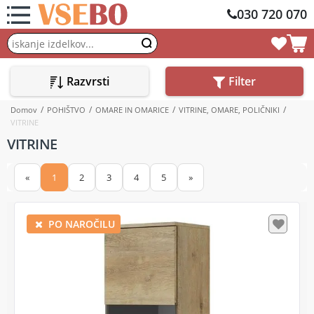
030 720 070
Razvrsti
Filter
Domov
POHIŠTVO
OMARE IN OMARICE
VITRINE, OMARE, POLIČNIKI
VITRINE
VITRINE
«
1
2
3
4
5
»
PO NAROČILU