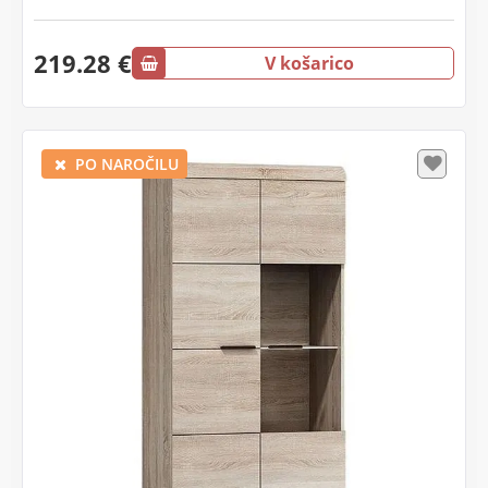
219.28 €
V košarico
PO NAROČILU