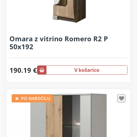
Omara z vitrino Romero R2 P
50x192
190.19 €
V košarico
PO NAROČILU