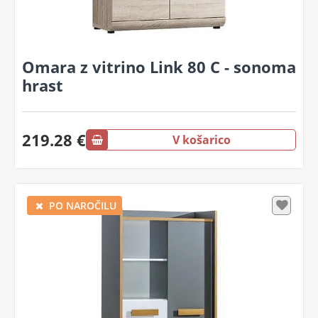
Omara z vitrino Link 80 C - sonoma
hrast
219.28 €
V košarico
PO NAROČILU