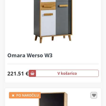
Omara Werso W3
221.51 €
V košarico
PO NAROČILU