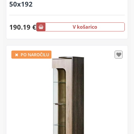
50x192
190.19 €
V košarico
PO NAROČILU