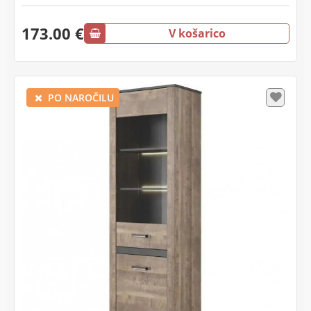
173.00 €
V košarico
PO NAROČILU