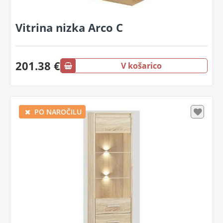
Vitrina nizka Arco C
201.38 €
V košarico
PO NAROČILU