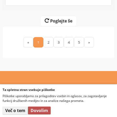
Poglejte še
«
1
2
3
4
5
»
Ta spletna stran vsebuje piškotke
Splošni pogoji
Piškotke uporabljamo za prilagoditev vsebin in oglasov, za zagotavljanje
Plačila / Dostava
funkcij družbenih medijev in za analize našega prometa.
Sezonska ponudba
Kako naročite
Več o tem
Dovolim
LED ogledala
Information
Reklamacije