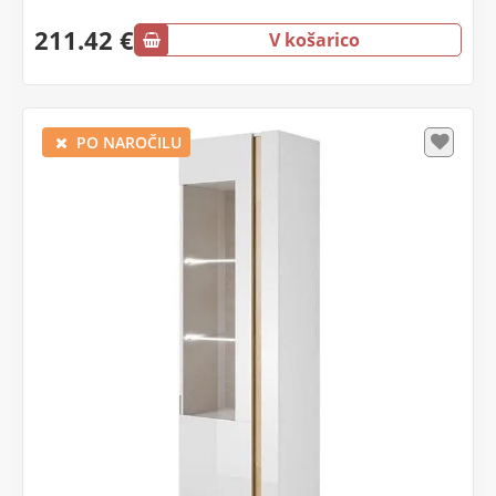
211.42 €
V košarico
PO NAROČILU