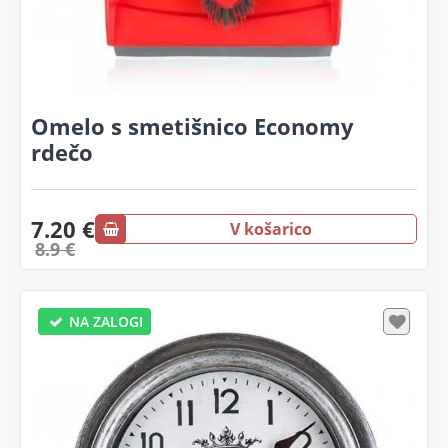
Omelo s smetišnico Economy
rdečo
7.20 €
V košarico
8.9 €
NA ZALOGI