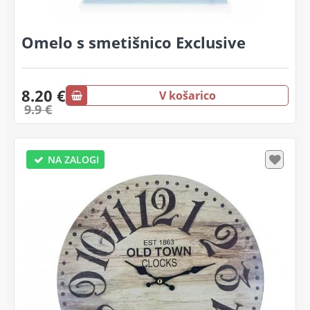
Omelo s smetišnico Exclusive
8.20 €
V košarico
9.9 €
NA ZALOGI