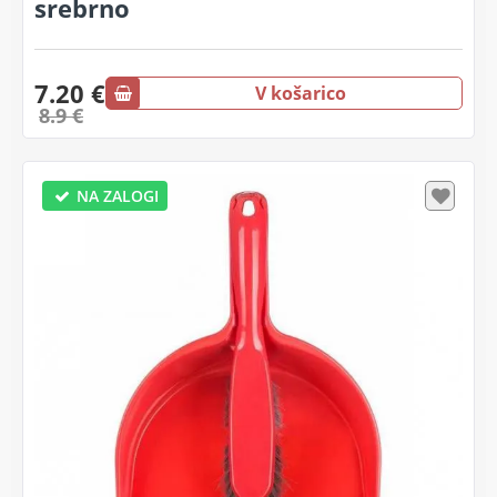
srebrno
7.20 €
V košarico
8.9 €
NA ZALOGI