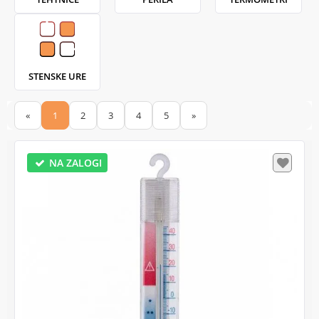
STENSKE URE
«
1
2
3
4
5
»
NA ZALOGI