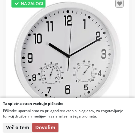
NA ZALOGI
Ta spletna stran vsebuje piškotke
Piškotke uporabljamo za prilagoditev vsebin in oglasov, za zagotavljanje
funkcij družbenih medijev in za analize našega prometa.
ALCO Stenska ura s termo- in
Več o tem
Dovolim
higrometrom,bela