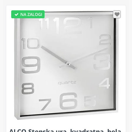
NA ZALOGI
ALCO Stenska ura, kvadratna, bela