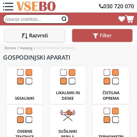
030 720 070
Razvrsti
Filter
Domov
Katalog
GOSPODINJSKI APARATI
GOSPODINJSKI APARATI
LIKALNIKI IN
ČISTILNA
SESALNIKI
DESKE
OPREMA
OSEBNE
SUŠILNIKI
TEHTNICE
PERILA
TERMOMETRI