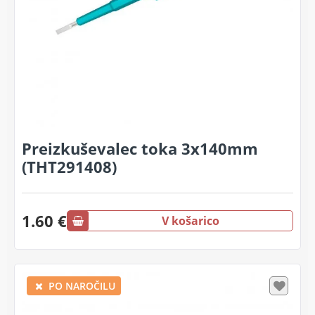
Preizkuševalec toka 3x140mm
(THT291408)
1.60 €
V košarico
PO NAROČILU