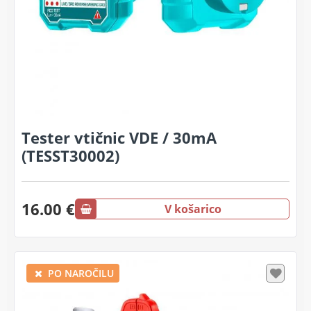
Tester vtičnic VDE / 30mA
(TESST30002)
16.00 €
V košarico
PO NAROČILU