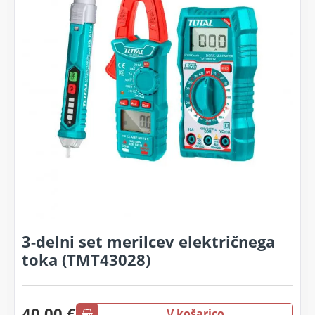
3-delni set merilcev električnega
toka (TMT43028)
40.00 €
V košarico