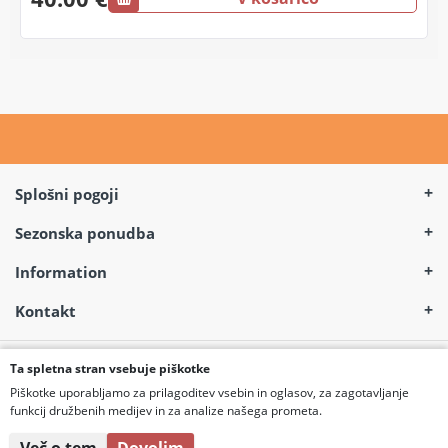
Splošni pogoji
Plačila / Dostava
Sezonska ponudba
Kako naročite
LED ogledala
Information
Reklamacije
IR paneli
O nas
Kontakt
Vračila
Bojlerji
Ekipa
Osebni podatki
Prušnikova ulica 89,
Postelje
4.92/5 - 21656 Ocen
Članski klub
Ta spletna stran vsebuje piškotke
Ljubljana 1000
Pravice kupcev
Kuhinjske mize
Piškotke uporabljamo za prilagoditev vsebin in oglasov, za zagotavljanje
Za dobavitelje
funkcij družbenih medijev in za analize našega prometa.
3D PVC paneli
030 720 070
Blagovne znamke
© 2026 Pegasus Pro d.o.o. All Rights reserved.