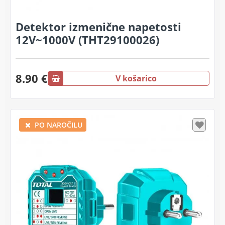
Detektor izmenične napetosti
12V~1000V (THT29100026)
8.90 €
V košarico
PO NAROČILU