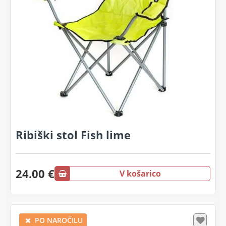
Ribiški stol Fish lime
24.00 €
V košarico
PO NAROČILU