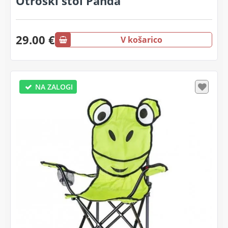
Otroški stol Panda
29.00 €
V košarico
NA ZALOGI