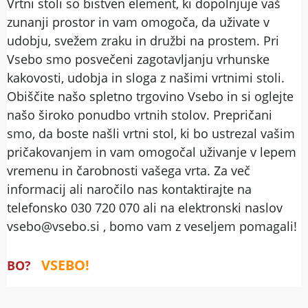
Vrtni stoli so bistven element, ki dopolnjuje vaš
zunanji prostor in vam omogoča, da uživate v
udobju, svežem zraku in družbi na prostem. Pri
Vsebo smo posvečeni zagotavljanju vrhunske
kakovosti, udobja in sloga z našimi vrtnimi stoli.
Obiščite našo spletno trgovino Vsebo in si oglejte
našo široko ponudbo vrtnih stolov. Prepričani
smo, da boste našli vrtni stol, ki bo ustrezal vašim
pričakovanjem in vam omogočal uživanje v lepem
vremenu in čarobnosti vašega vrta. Za več
informacij ali naročilo nas kontaktirajte na
telefonsko 030 720 070 ali na elektronski naslov
vsebo@vsebo.si , bomo vam z veseljem pomagali!
VSEBO!
BO?