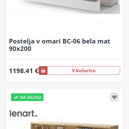
Postelja v omari BC-06 bela mat
90x200
1198.41 €
V košarico
NA ZALOGI