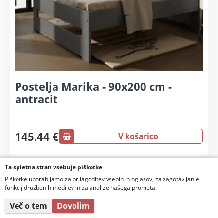
Postelja Marika - 90x200 cm -
antracit
145.44 €
V košarico
Ta spletna stran vsebuje piškotke
Piškotke uporabljamo za prilagoditev vsebin in oglasov, za zagotavljanje
Poglejte še
funkcij družbenih medijev in za analize našega prometa.
Več o tem
Dovolim