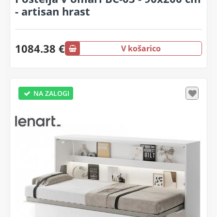
- artisan hrast
1084.38 €
V košarico
NA ZALOGI