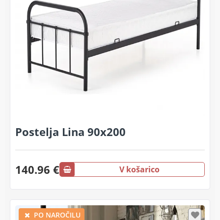
Postelja Lina 90x200
140.96 €
V košarico
PO NAROČILU