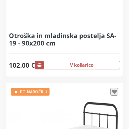
Otroška in mladinska postelja SA-
19 - 90x200 cm
102.00 €
V košarico
PO NAROČILU