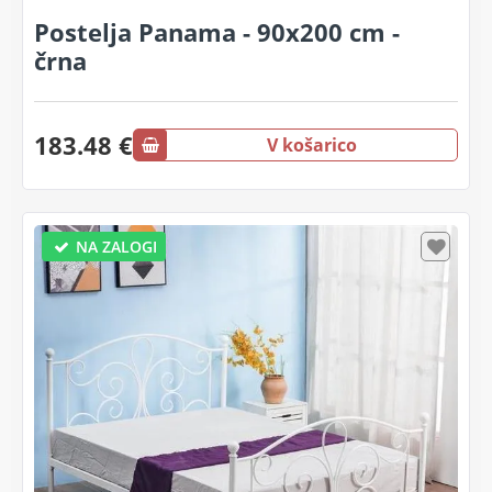
Postelja Panama - 90x200 cm -
črna
183.48 €
V košarico
NA ZALOGI