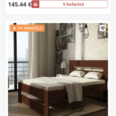
145.44 €
V košarico
PO NAROČILU