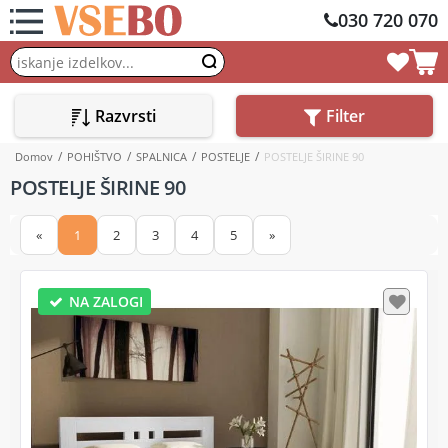
030 720 070
Razvrsti
Filter
Domov
POHIŠTVO
SPALNICA
POSTELJE
POSTELJE ŠIRINE 90
POSTELJE ŠIRINE 90
«
1
2
3
4
5
»
NA ZALOGI