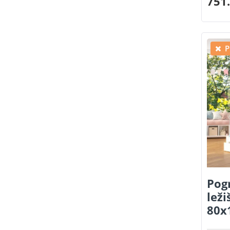
751.
P
Pog
leži
80x