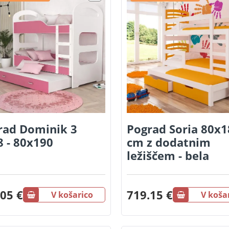
rad Dominik 3
Pograd Soria 80x1
8 - 80x190
cm z dodatnim
ležiščem - bela
05 €
719.15 €
V košarico
V koša