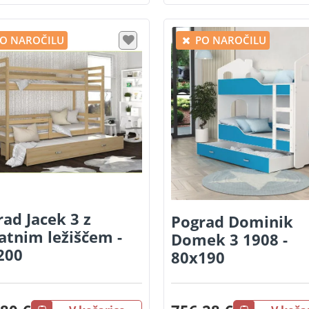
O NAROČILU
PO NAROČILU
ad Jacek 3 z
Pograd Dominik
atnim ležiščem -
Domek 3 1908 -
200
80x190