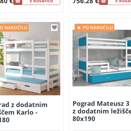
80 €
756.28 €
V košarico
V koša
O NAROČILU
PO NAROČILU
Pograd Mateusz 
rad z dodatnim
z dodatnim ležišč
ščem Karlo -
80x190
180