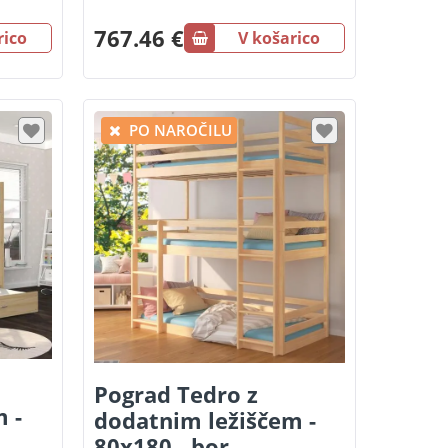
767.46 €
rico
V košarico
PO NAROČILU
Pograd Tedro z
 -
dodatnim ležiščem -
80x180 - bor