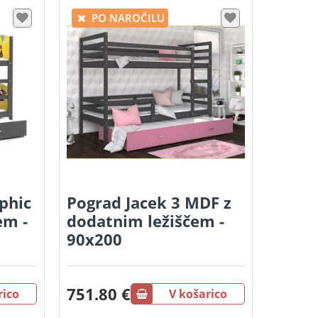
PO NAROČILU
phic
Pograd Jacek 3 MDF z
em -
dodatnim ležiščem -
90x200
751.80 €
rico
V košarico