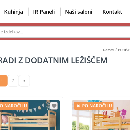
Kuhinja
IR Paneli
Naši saloni
Kontakt
Domov
POHIŠ
ADI Z DODATNIM LEŽIŠČEM
1
2
»
O NAROČILU
PO NAROČILU