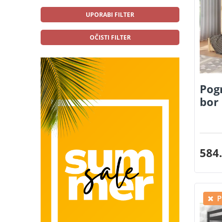
UPORABI FILTER
OČISTI FILTER
Pogr
bor
584.
P