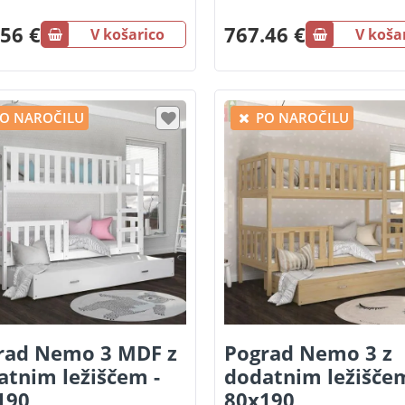
56 €
767.46 €
V košarico
V koša
O NAROČILU
PO NAROČILU
rad Nemo 3 MDF z
Pograd Nemo 3 z
atnim ležiščem -
dodatnim ležiščem
190
80x190