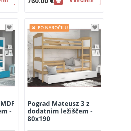
760.00 €
rico
V košarico
PO NAROČILU
3 MDF
Pograd Mateusz 3 z
em -
dodatnim ležiščem -
80x190