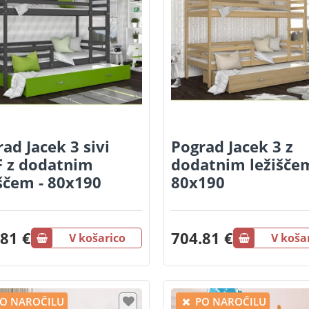
ad Jacek 3 sivi
Pograd Jacek 3 z
 z dodatnim
dodatnim ležiščem
iščem - 80x190
80x190
81 €
704.81 €
V košarico
V koša
O NAROČILU
PO NAROČILU