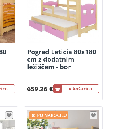
80
Pograd Leticia 80x180
cm z dodatnim
ležiščem - bor
659.26 €
rico
V košarico
PO NAROČILU