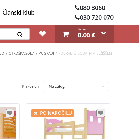
080 3060
Članski klub
030 720 070
Košarica
0.00
€
TVO
OTROŠKA SOBA
POGRADI
POGRADI Z DODATNIM LEŽIŠČEM
Razvrsti:
Na zalogi
PO NAROČILU