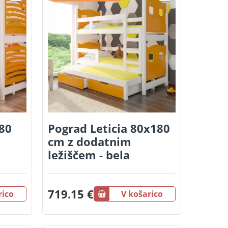
80
Pograd Leticia 80x180
cm z dodatnim
ležiščem - bela
719.15 €
rico
V košarico