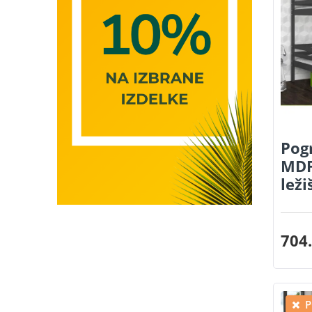
Pogr
MDF
lež
704.
P