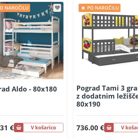
O NAROČILU
PO NAROČILU
Pograd Tami 3 gra
rad Aldo - 80x180
z dodatnim ležišč
80x190
31 €
736.00 €
V košarico
V koša