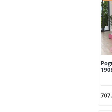
Pog
190
707.