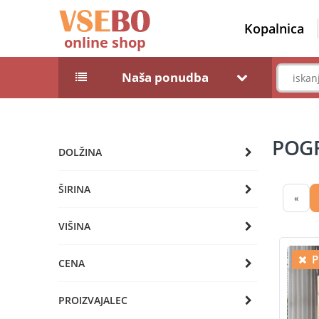
Kopalnica
online shop
Naša ponudba
POGR
DOLŽINA
ŠIRINA
«
VIŠINA
P
CENA
PROIZVAJALEC