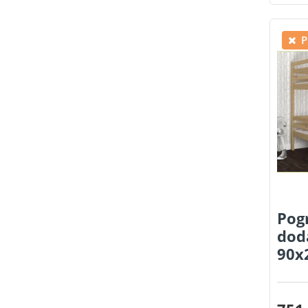
P
Pogr
dod
90x