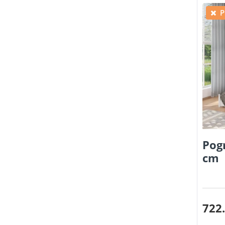
P
Pog
cm
722.