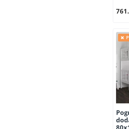
761.
P
Pog
dod
80x