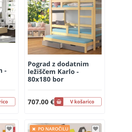
Pograd z dodatnim
 -
ležiščem Karlo -
80x180 bor
707.00 €
rico
V košarico
PO NAROČILU