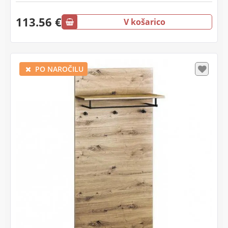
113.56 €
V košarico
PO NAROČILU