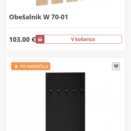
Obešalnik W 70-01
103.00 €
V košarico
PO NAROČILU