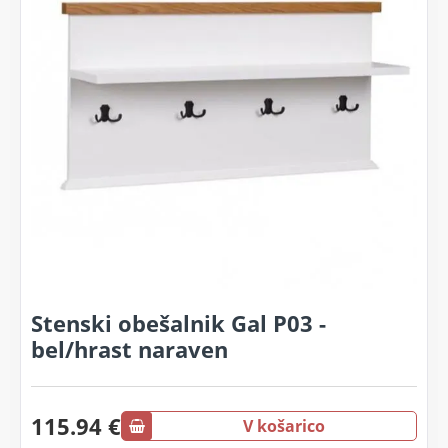
Stenski obešalnik Gal P03 -
bel/hrast naraven
115.94 €
V košarico