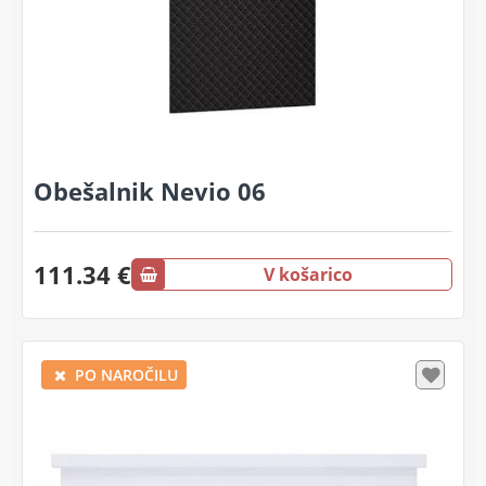
Obešalnik Nevio 06
111.34 €
V košarico
PO NAROČILU