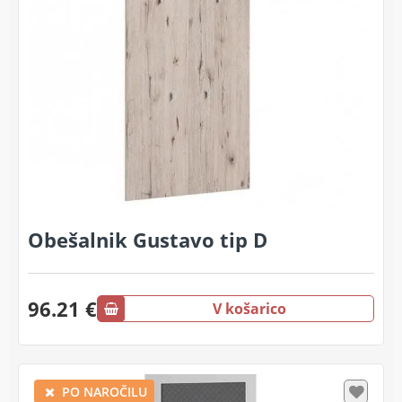
Obešalnik Gustavo tip D
96.21 €
V košarico
PO NAROČILU