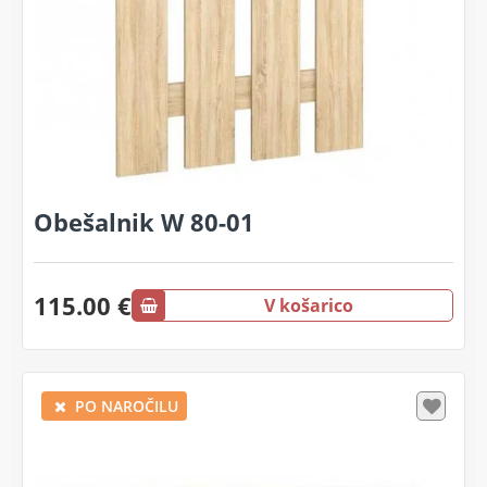
Obešalnik W 80-01
115.00 €
V košarico
PO NAROČILU