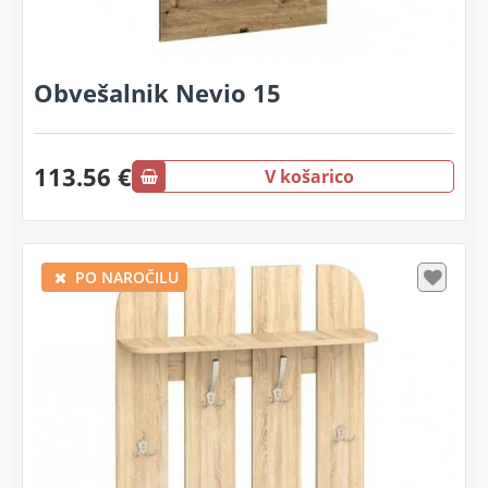
Obvešalnik Nevio 15
113.56 €
V košarico
PO NAROČILU