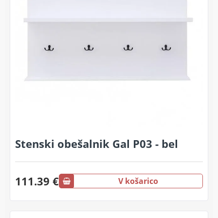
Stenski obešalnik Gal P03 - bel
111.39 €
V košarico