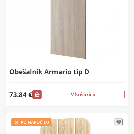
Obešalnik Armario tip D
73.84 €
V košarico
PO NAROČILU