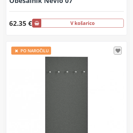
Obešalnik Nevio 07
62.35 €
V košarico
PO NAROČILU