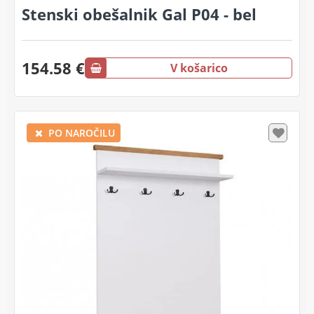
Stenski obešalnik Gal P04 - bel
154.58 €
V košarico
PO NAROČILU