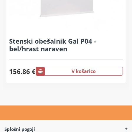
Stenski obešalnik Gal P04 -
bel/hrast naraven
156.86 €
V košarico
Splošni pogoji