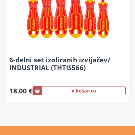
6-delni set izoliranih izvijačev/
INDUSTRIAL (THTIS566)
18.00 €
V košarico