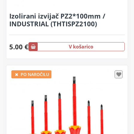
Izolirani izvijač PZ2*100mm /
INDUSTRIAL (THTISPZ2100)
5.00 €
V košarico
PO NAROČILU