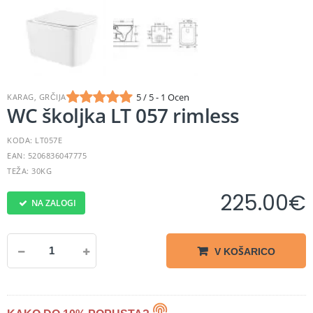
5 / 5 - 1 Ocen
KARAG, GRČIJA
WC školjka LT 057 rimless
KODA: LT057E
EAN: 5206836047775
TEŽA: 30KG
225.00
€
NA ZALOGI
V KOŠARICO