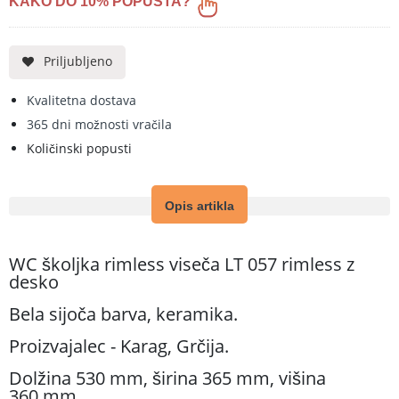
KAKO DO 10% POPUSTA?
Priljubljeno
Kvalitetna dostava
365 dni možnosti vračila
Količinski popusti
Opis artikla
WC školjka rimless viseča LT 057 rimless z
desko
Bela sijoča barva, keramika.
Proizvajalec - Karag, Grčija.
Dolžina 530 mm, širina 365 mm, višina
360 mm.