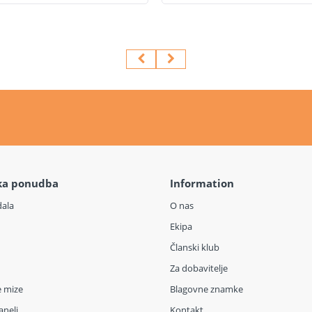
ka ponudba
Information
dala
O nas
Ekipa
Članski klub
Za dobavitelje
e mize
Blagovne znamke
aneli
Kontakt