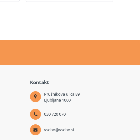
Kontakt
Prušnikova ulica 89,
Ljubljana 1000
030 720 070
vsebo@vsebo.si