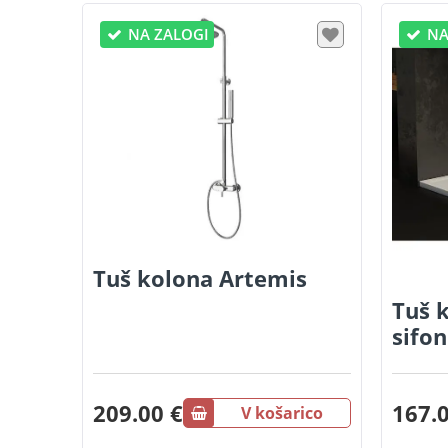
NA ZALOGI
NA
Tuš kolona Artemis
Tuš 
sifo
209.00 €
167.0
V košarico