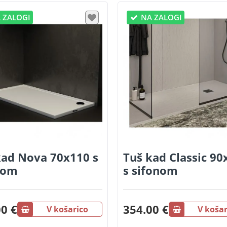
 ZALOGI
NA ZALOGI
kad Nova 70x110 s
Tuš kad Classic 90
nom
s sifonom
0 €
354.00 €
V košarico
V košar