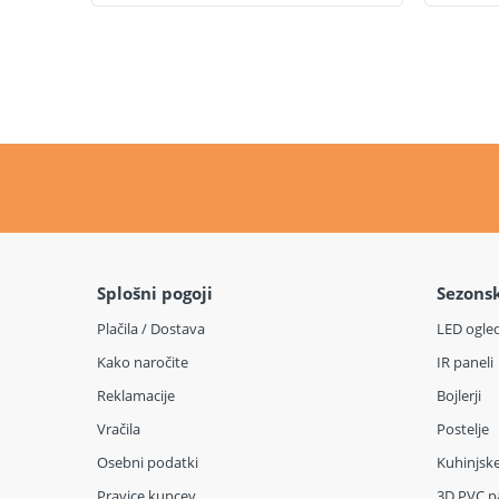
Splošni pogoji
Sezons
Plačila / Dostava
LED ogle
Kako naročite
IR paneli
Reklamacije
Bojlerji
Vračila
Postelje
Osebni podatki
Kuhinjsk
Pravice kupcev
3D PVC p