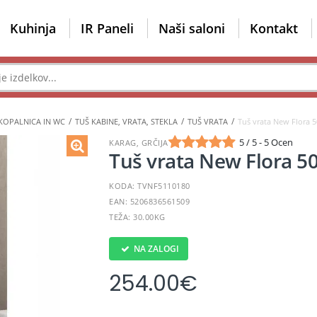
Kuhinja
IR Paneli
Naši saloni
Kontakt
KOPALNICA IN WC
TUŠ KABINE, VRATA, STEKLA
TUŠ VRATA
Tuš vrata New Flora 
5 / 5 - 5 Ocen
KARAG, GRČIJA
Tuš vrata New Flora 5
KODA: TVNF5110180
EAN: 5206836561509
TEŽA: 30.00KG
NA ZALOGI
254.00
€