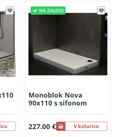
NA ZALOGI
x110
Monoblok Nova
90x110 s sifonom
227.00 €
ico
V košarico