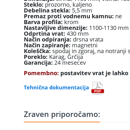
Steklo:
prozorno, kaljeno
Debelina stekla:
5,5 mm
Premaz proti vodnemu kamnu:
ne
Barva profila:
krom
Nastavljive dimenzije:
1100-1130 m
Odprtina vrat:
430 mm
Način odpiranja:
drsna vrata
Način zapiranje:
magnetni
Koleščka:
spodaj in zgoraj, na notranji 
Poreklo:
Karag, Grčija
Garancija:
24 mesecev
Pomembno:
postavitev vrat je lahko 
Tehnična dokumentacija
Zraven priporočamo: