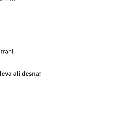
m
strani
leva ali desna!