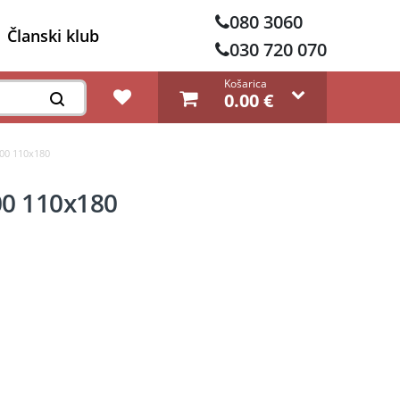
080 3060
Članski klub
030 720 070
Košarica
0.00
€
500 110x180
00 110x180