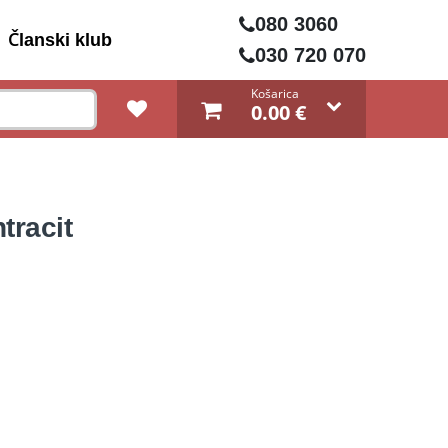
080 3060
Članski klub
030 720 070
Košarica
0.00
€
tracit