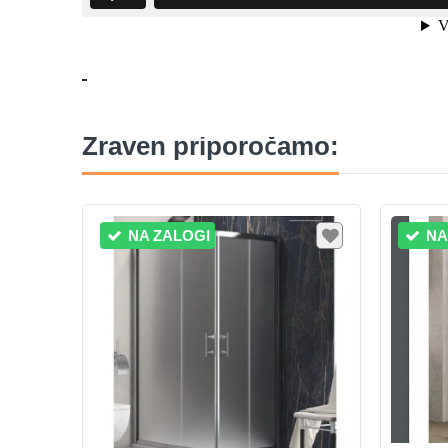
Zraven priporočamo:
NA ZALOGI
NA