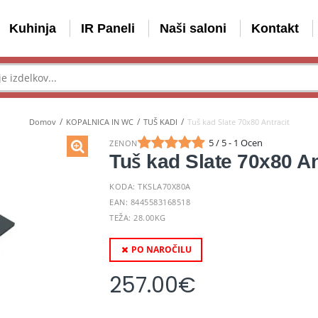
Kuhinja
IR Paneli
Naši saloni
Kontakt
Domov
KOPALNICA IN WC
TUŠ KADI
Tuš kad Slate 70x80 Antracit
5 / 5 - 1 Ocen
ZENON
Tuš kad Slate 70x80 An
KODA: TKSLA70X80A
EAN: 8445583168518
TEŽA: 28.00KG
PO NAROČILU
257.00
€