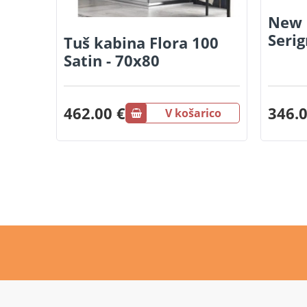
New 
Seri
Tuš kabina Flora 100
Satin - 70x80
462.00 €
346.0
V košarico