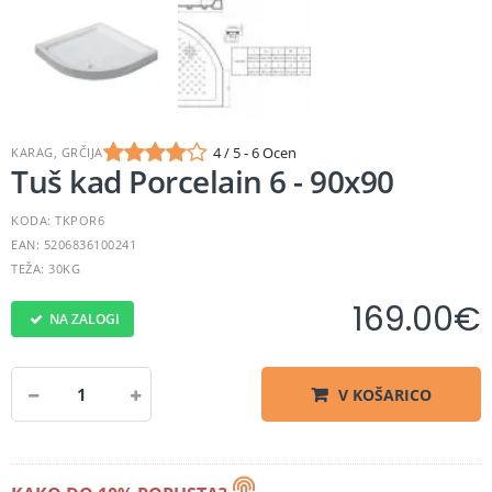
4 / 5 - 6 Ocen
KARAG, GRČIJA
Tuš kad Porcelain 6 - 90x90
KODA: TKPOR6
EAN: 5206836100241
TEŽA: 30KG
169.00
€
NA ZALOGI
V KOŠARICO