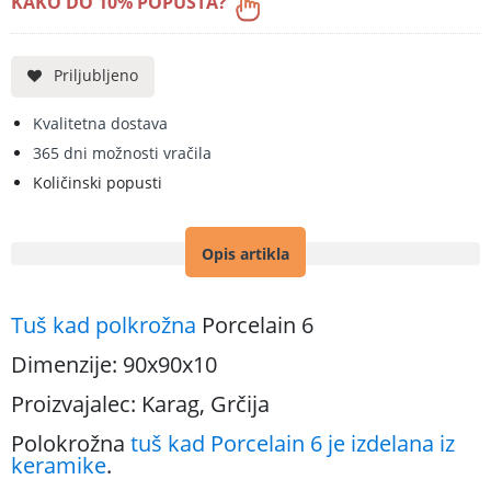
KAKO DO 10% POPUSTA?
Priljubljeno
Kvalitetna dostava
365 dni možnosti vračila
Količinski popusti
Opis artikla
Tuš kad polkrožnа
Porcelain 6
Dimenzije: 90x90x10
Proizvajalec: Karag, Grčija
Polokrožna
tuš kad Porcelain 6 je izdelana iz
keramike
.