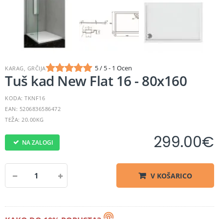
5 / 5 - 1 Ocen
KARAG, GRČIJA
Tuš kad New Flat 16 - 80x160
KODA: TKNF16
EAN: 5206836586472
TEŽA: 20.00KG
299.00
€
NA ZALOGI
V KOŠARICO