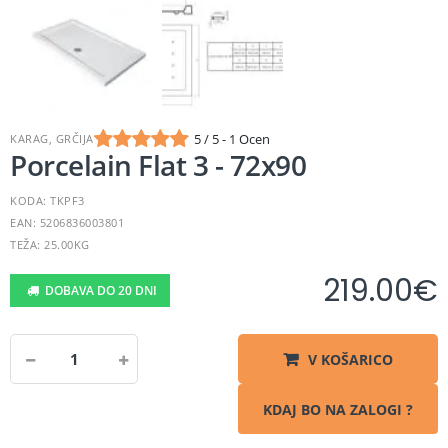
5 / 5 - 1 Ocen
KARAG, GRČIJA
Porcelain Flat 3 - 72x90
KODA: TKPF3
EAN: 5206836003801
TEŽA: 25.00KG
219.00
€
DOBAVA DO 20 DNI
V KOŠARICO
KDAJ BO NA ZALOGI ?