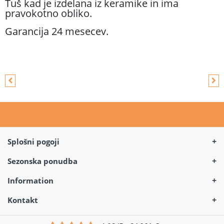
Tuš kad je izdelana iz keramike in ima
pravokotno obliko.
Garancija 24 mesecev.
Splošni pogoji
Plačila / Dostava
Sezonska ponudba
Kako naročite
LED ogledala
Information
Reklamacije
IR paneli
O nas
Kontakt
Vračila
Bojlerji
Ekipa
Osebni podatki
Prušnikova ulica 89,
Postelje