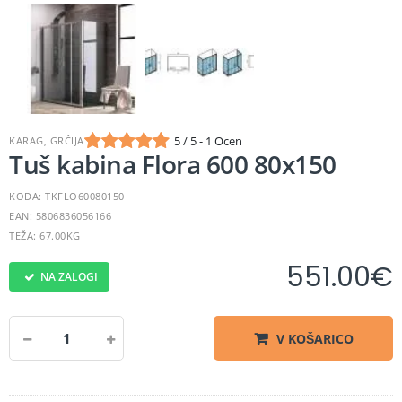
5 / 5 - 1 Ocen
KARAG, GRČIJA
Tuš kabina Flora 600 80x150
KODA: TKFLO60080150
EAN: 5806836056166
TEŽA: 67.00KG
551.00
€
NA ZALOGI
V KOŠARICO